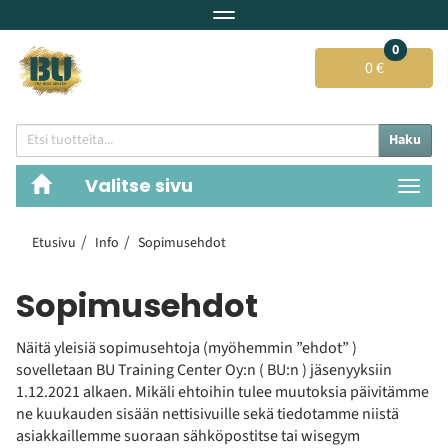
Navigaatio
0
0 €
Haku
Valitse sivu
Navi
Etusivu
Info
Sopimusehdot
Sopimusehdot
Näitä yleisiä sopimusehtoja (myöhemmin ”ehdot” )
sovelletaan BU Training Center Oy:n ( BU:n ) jäsenyyksiin
1.12.2021 alkaen. Mikäli ehtoihin tulee muutoksia päivitämme
ne kuukauden sisään nettisivuille sekä tiedotamme niistä
asiakkaillemme suoraan sähköpostitse tai wisegym