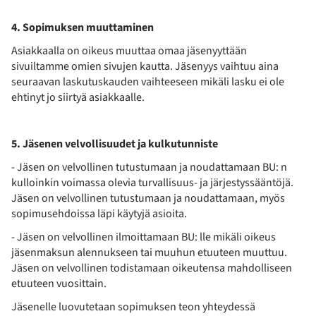
4. Sopimuksen muuttaminen
Asiakkaalla on oikeus muuttaa omaa jäsenyyttään
sivuiltamme omien sivujen kautta. Jäsenyys vaihtuu aina
seuraavan laskutuskauden vaihteeseen mikäli lasku ei ole
ehtinyt jo siirtyä asiakkaalle.
5. Jäsenen velvollisuudet ja kulkutunniste
- Jäsen on velvollinen tutustumaan ja noudattamaan BU: n
kulloinkin voimassa olevia turvallisuus- ja järjestyssääntöjä.
Jäsen on velvollinen tutustumaan ja noudattamaan, myös
sopimusehdoissa läpi käytyjä asioita.
- Jäsen on velvollinen ilmoittamaan BU: lle mikäli oikeus
jäsenmaksun alennukseen tai muuhun etuuteen muuttuu.
Jäsen on velvollinen todistamaan oikeutensa mahdolliseen
etuuteen vuosittain.
Jäsenelle luovutetaan sopimuksen teon yhteydessä