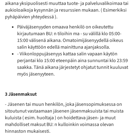
aikana yksipuolisesti muuttaa tuote- ja palveluvalikoimaa tai
aukioloaikoja kysynnän ja resurssien mukaan. ( Esimerkiksi
pyhäpäivien yhteydessä ).
Päiväjäsenyyden omaava henkilö on oikeutettu
kirjautumaan BU: n tiloihin ma - su välillä klo 05:00-
15:00 välisenä aikana. Omatoimijäsenyydellä oikeus
salin käyttöön edellä mainittuna ajanjaksolla.
- Viikonloppujäsenyys kattaa salin vapaan käytön
perjantai klo 15:00 eteenpäin aina sunnuntai klo 23:59
saakka. Tänä aikana järjestetyt ohjatut tunnit kuuluvat
myös jäsenyyteen.
3 Jäsenmaksut
- Jäsenen tai muun henkilön, joka jäsensopimuksessa on
sitoutunut vastaamaan jäsenen jäsenmaksuista tai muista
kuluista ( esim. huoltaja ) on hoidettava jäsen- ja muut
mahdolliset maksut BU: n kulloinkin voimassa olevan
hinnaston mukaisesti.