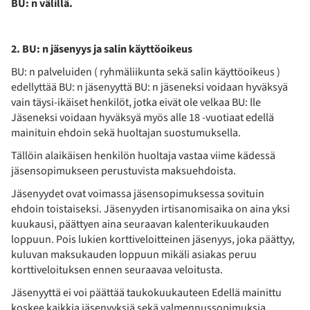
BU: n välillä.
2. BU: n jäsenyys ja salin käyttöoikeus
BU: n palveluiden ( ryhmäliikunta sekä salin käyttöoikeus )
edellyttää BU: n jäsenyyttä BU: n jäseneksi voidaan hyväksyä
vain täysi-ikäiset henkilöt, jotka eivät ole velkaa BU: lle
Jäseneksi voidaan hyväksyä myös alle 18 -vuotiaat edellä
mainituin ehdoin sekä huoltajan suostumuksella.
Tällöin alaikäisen henkilön huoltaja vastaa viime kädessä
jäsensopimukseen perustuvista maksuehdoista.
Jäsenyydet ovat voimassa jäsensopimuksessa sovituin
ehdoin toistaiseksi. Jäsenyyden irtisanomisaika on aina yksi
kuukausi, päättyen aina seuraavan kalenterikuukauden
loppuun. Pois lukien korttiveloitteinen jäsenyys, joka päättyy,
kuluvan maksukauden loppuun mikäli asiakas peruu
korttiveloituksen ennen seuraavaa veloitusta.
Jäsenyyttä ei voi päättää taukokuukauteen Edellä mainittu
koskee kaikkia jäsenyyksiä sekä valmennussopimuksia