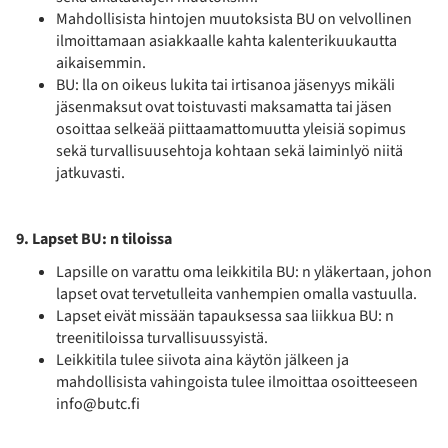
Mahdollisista hintojen muutoksista BU on velvollinen
ilmoittamaan asiakkaalle kahta kalenterikuukautta
aikaisemmin.
BU: lla on oikeus lukita tai irtisanoa jäsenyys mikäli
jäsenmaksut ovat toistuvasti maksamatta tai jäsen
osoittaa selkeää piittaamattomuutta yleisiä sopimus
sekä turvallisuusehtoja kohtaan sekä laiminlyö niitä
jatkuvasti.
9. Lapset BU: n tiloissa
Lapsille on varattu oma leikkitila BU: n yläkertaan, johon
lapset ovat tervetulleita vanhempien omalla vastuulla.
Lapset eivät missään tapauksessa saa liikkua BU: n
treenitiloissa turvallisuussyistä.
Leikkitila tulee siivota aina käytön jälkeen ja
mahdollisista vahingoista tulee ilmoittaa osoitteeseen
info@butc.fi