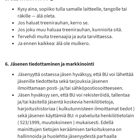
Kysy aina, sopiiko tulla samalle laitteelle, tangolle tai
räkille — älä oleta.
Jos haluat treenirauhan, kerro se.
Jos joku muu haluaa treenirauhan, kunnioita sitä.
Tervehdi muita treenaajia ja auta tarvittaessa.
Ja ennen kaikkea: älä ole mulkero.
6. Jäsenen tiedottaminen ja markkinointi
Jäsenyyttä ostaessa jäsen hyväksyy, että BU voi lähettää
jäsenille tiedotteita sekä tarjouksia jäsenen
ilmoittamaan posti- ja/tai sähköpostiosoitteeseen.
Jäsen hyväksyy sen, että BU voi rekisteröidä, tallentaa
ja/tai käsitellä jäsentä koskevia henkilötietoja,
harjoitushistoriaa ( kulkutunnisteen ilmoittamat tiedot )
sekä jäsenen käyttämiä BU: n palveluita henkilötietolain
( 523/1999, muutoksineen ) mukaisesti. Edellä
mainittujen tietojen keräämisen tarkoituksena on
hallinnoida ja huolehtia jäsenyydestä parhaalla