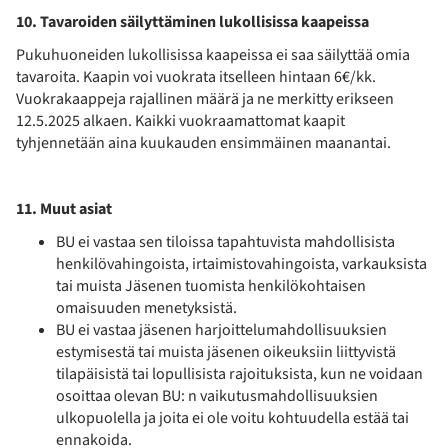
10. Tavaroiden säilyttäminen lukollisissa kaapeissa
Pukuhuoneiden lukollisissa kaapeissa ei saa säilyttää omia
tavaroita. Kaapin voi vuokrata itselleen hintaan 6€/kk.
Vuokrakaappeja rajallinen määrä ja ne merkitty erikseen
12.5.2025 alkaen. Kaikki vuokraamattomat kaapit
tyhjennetään aina kuukauden ensimmäinen maanantai.
11. Muut asiat
BU ei vastaa sen tiloissa tapahtuvista mahdollisista
henkilövahingoista, irtaimistovahingoista, varkauksista
tai muista Jäsenen tuomista henkilökohtaisen
omaisuuden menetyksistä.
BU ei vastaa jäsenen harjoittelumahdollisuuksien
estymisestä tai muista jäsenen oikeuksiin liittyvistä
tilapäisistä tai lopullisista rajoituksista, kun ne voidaan
osoittaa olevan BU: n vaikutusmahdollisuuksien
ulkopuolella ja joita ei ole voitu kohtuudella estää tai
ennakoida.