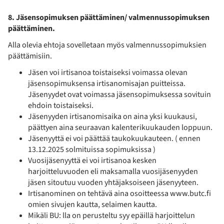
8. Jäsensopimuksen päättäminen/ valmennussopimuksen
päättäminen.
Alla olevia ehtoja sovelletaan myös valmennussopimuksien
päättämisiin.
Jäsen voi irtisanoa toistaiseksi voimassa olevan
jäsensopimuksensa irtisanomisajan puitteissa.
Jäsenyydet ovat voimassa jäsensopimuksessa sovituin
ehdoin toistaiseksi.
Jäsenyyden irtisanomisaika on aina yksi kuukausi,
päättyen aina seuraavan kalenterikuukauden loppuun.
Jäsenyyttä ei voi päättää taukokuukauteen. ( ennen
13.12.2025 solmituissa sopimuksissa )
Vuosijäsenyyttä ei voi irtisanoa kesken
harjoitteluvuoden eli maksamalla vuosijäsenyyden
jäsen sitoutuu vuoden yhtäjaksoiseen jäsenyyteen.
Irtisanominen on tehtävä aina osoitteessa www.butc.fi
omien sivujen kautta, selaimen kautta.
Mikäli BU: lla on perusteltu syy epäillä harjoittelun