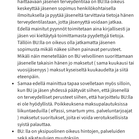
haittaavaan jäsenen terveydentilaa on BU:lla oikeus
keskeyttää jäsenen sopimus henkilökohtaisella
ilmoituksella ja pyytää jäseneltä tarvittavia tietoja hänen
terveydentilastaan, jotta jäsenyyttä voidaan jatkaa.
Edellä mainitut pyynnöt toimitetaan aina kirjallisesti ja
jäsen voi kieltäytyä toimittamasta pyydettyjä tietoja.
Tällöin BU:lla on oikeus olla jatkamatta jäsenen
sopimusta mikäli näkee siihen painavat perusteet.
Mikäli näin menetellään on BU velvollinen suorittamaan
jäsenelle takaisin hänen jo maksetut ( sama kuukausi tai
vuosijäsenyys ) maksut kyseiseltä kuukaudelta ja siitä
eteenpäin.
Samaa edellä mainittua tapaa sovelletaan myös silloin,
kun BU ja jäsen yhdessä päätyvät siihen, että jäsenellä
on terveydelliset perusteet siihen, että harjoittelu BU:lla
ei ole hyödyllistä. Poikkeuksena maksupalautuksissa
liikuntaeduilla ( ePassi, smartum yms. palveluntarjoajat
) maksetut suoritukset, joita ei voida verotuksellisista
syistä palauttaa.
BU: lla on yksipuolinen oikeus hintojen, palveluiden
sekä aikataulujen muutoksiin.