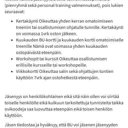
(pienryhmä sekä personal training valmennukset), pois lukien
seuraavat:
Kertakäynti Oikeuttaa yhden kerran omatoimiseen
treeniin tai osallistumisen ohjatulle tunnille. Kertakäynti
on voimassa 1vrk oston jälkeen.
Kuukauden BU-kortti ja kuukauden kortti omatoimiselle
treenille Nämä ovat voimassa yhden kuukauden
ostopäivästä eteenpäin.
Workshopit tai kurssit Oikeuttaa osallistumisen
erillisille kursseille tai workshopeille.
Viikkokortti Oikeuttaa salin sekä ohjattujen tuntien
käyttöön 7vrk ajan ostohetkestä eteenpäin.
Jäsenyys on henkilökohtainen eikä sitä näin ollen voi siirtää
toiselle henkilölle eikä kulkuun tarkoitettuja tunnisteita taikka
ovikoodeja saa luovuttaa eteenpäin eikä toisen henkilön
käyttöön.
Jäsen tiedostaa ja hyväksyy, että BU voi jäsenen jäsenyyden