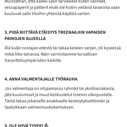
Muistathan, että kaikki salin tarvikkeet kuten välineet,
vessapaperit ja patterit eivät ole kotiin vietäviä tavaroita vaan
kuuluvat salin tiloihin yhteistä käyttöä varten.
3. PIDÄ RIITTÄVÄ ETÄISYYS TREENAAJIIN VAPAIDEN
PAINOJEN ALUEELLA
Älä kulje nostajan edestä tai takaa kesken sarjan, oli kyseessä
mikä liike tahansa. Näin varmistamme turvallisen
harjoitteluympäristön kaikille.
4. ANNA VALMENTAJALLE TYÖRAUHA
Jos valmentaja on ohjaamassa ryhmää tai yksilöasiakasta,
jätä kuulumiset ja muut keskustelut treenin ulkopuolelle.
Tämä takaa jokaiselle asiakkaalle keskeytyksettömän ja
laadukkaan valmennuskokemuksen.
5. OLE HYVÄ TYYPPI 💪