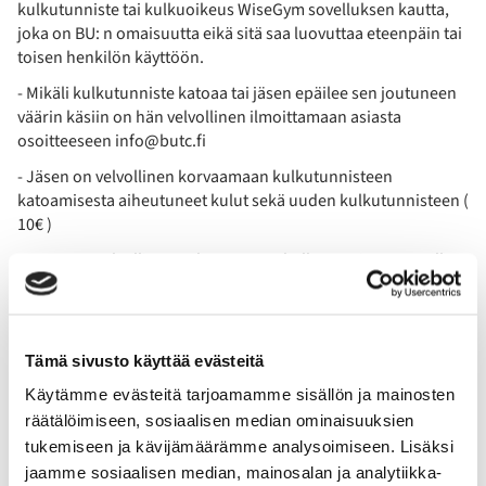
kulkutunniste tai kulkuoikeus WiseGym sovelluksen kautta,
joka on BU: n omaisuutta eikä sitä saa luovuttaa eteenpäin tai
toisen henkilön käyttöön.
- Mikäli kulkutunniste katoaa tai jäsen epäilee sen joutuneen
väärin käsiin on hän velvollinen ilmoittamaan asiasta
osoitteeseen info@butc.fi
- Jäsen on velvollinen korvaamaan kulkutunnisteen
katoamisesta aiheutuneet kulut sekä uuden kulkutunnisteen (
10€ )
- Jäsen on velvollinen palauttamaan kulkutunnisteen BU: lle
jäsenyyden päättyessä. Tunniste tulee palauttaa kuukauden
sisällä jäsenyyden päättymisestä. Mikäli tunniste palautetaan
tiskille ilman henkilökuntaa tulee tunnisteeseen olla liitettynä
oma nimi. Esim. kirjekuoressa tai teipillä mikä tunnisteessa
Tämä sivusto käyttää evästeitä
kiinni. Palauttamattomasta tunnisteesta veloitetaan 10€
Käytämme evästeitä tarjoamamme sisällön ja mainosten
suuruinen maksu.
räätälöimiseen, sosiaalisen median ominaisuuksien
- Jäsen sitoutuu todistamaan henkilöllisyytensä tarvittaessa.
tukemiseen ja kävijämäärämme analysoimiseen. Lisäksi
jaamme sosiaalisen median, mainosalan ja analytiikka-
- Jäsen on velvollinen huolehtimaan riittävästä