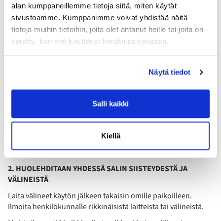
vakuutusturvasta mahdollisten henkilö- tai
alan kumppaneillemme tietoja siitä, miten käytät
omaisuusvahinkojenvaralta.
sivustoamme. Kumppanimme voivat yhdistää näitä
tietoja muihin tietoihin, joita olet antanut heille tai joita on
- Suorituskykyä kohottavien aineiden, huumausaineiden tai
kerätty, kun olet käyttänyt heidän palvelujaan.
alkoholin käyttö taikka esiintyminen kyseisten aineiden
vaikutuksen alaisena on ehdottomasti kielletty BU: n tiloissa.
MEILLÄ NOUDATETAAN MYÖS NÄITÄ:
Näytä tiedot
1. TAATAAN KAIKKIEN TURVALLISUUS
Jokainen treenaaja on ensisijaisesti vastuussa siitä, ettei oma
Salli kaikki
harjoittelu aiheuta vaaratilanteita itselle tai muille.
Huolimattomuus ja toistuvat vaaratilanteet voivat johtaa
jäsenyyden päättymiseen.
Kiellä
2. HUOLEHDITAAN YHDESSÄ SALIN SIISTEYDESTÄ JA
VÄLINEISTÄ
Laita välineet käytön jälkeen takaisin omille paikoilleen.
Ilmoita henkilökunnalle rikkinäisistä laitteista tai välineistä.