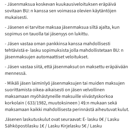
- Jäsenmaksua koskevan kuukausiveloituksen eräpäivä
sovitaan BU: n kanssa sen voimassa olevien käytäntöjen
mukaisesti.
- Jäsenen ei tarvitse maksaa jäsenmaksua siltä ajalta, kun
sopimus on tauolla tai jäsenyys on lukittu.
- Jäsen vastaa oman pankkinsa kanssa mahdollisesti
tehtävistä e- lasku sopimuksista jolla mahdollistetaan BU: n
jäsenmaksujen automaattiset veloitukset.
- Jäsen vastaa siitä, että jäsenmaksut on maksettu eräpäivään
mennessä.
- Mikäli jäsen laiminlyö jäsenmaksujen tai muiden maksujen
suorittamista oikea-aikaisesti on jäsen velvollinen
maksamaan myöhästyneille maksuille viivästyskorkoa
korkolain ( 633/1982, muutoksineen ) 4§:n mukaan sekä
maksamaan kaikki mahdollisesta perinnästä aiheutuvat kulut.
Jäsenen laskutuskulut ovat seuraavat: E- lasku 0€ / Lasku
Sähköpostilasku 1€ / Lasku Kirjelasku 5€ / Lasku